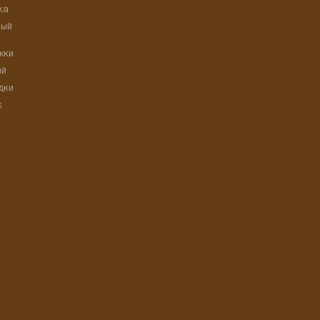
ка
ный
жки
ый
дки
к