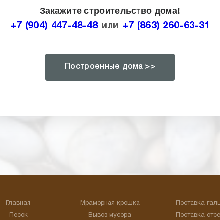
Закажите строительство дома!
+7 (904) 447-48-48
или
+7 (863) 260-63-31
Построенные дома >>
Главная
Мраморная крошка
Поставка гал
Песок
Вывоз мусора
Поставка отс