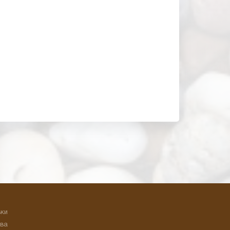
ьки
ева