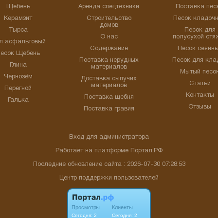
Щебень
Аренда спецтехники
Поставка пес
Керамзит
Строительство
Песок кладоч
домов
Тырса
Песок для
О нас
полусухой стя
л асфальтовый
Содержание
Песок сеянн
есок Щебень
Поставка нерудных
Песок для кла
Глина
материалов
Мытый песо
Чернозём
Доставка сыпучих
Статьи
материалов
Перегной
Контакты
Поставка щебня
Галька
Отзывы
Поставка гравия
Вход для администратора
Работает на платформе
Портал.РФ
Последние обновление сайта
: 2026-07-30 07:28:53
Центр поддержки пользователей