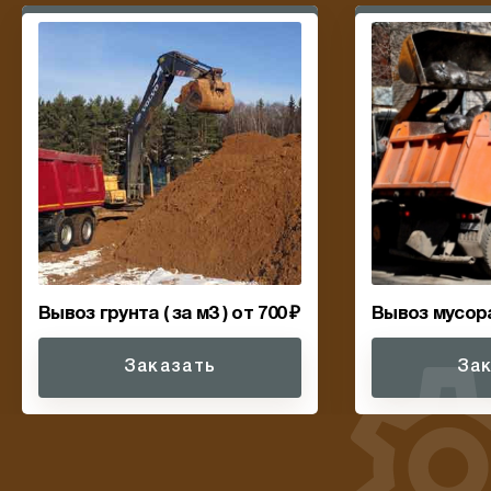
Вывоз грунта ( за м3 ) от 700 ₽
Вывоз мусора 
Заказать
За